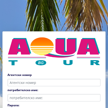
Агентски номер
потребителско име:
Парола: